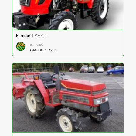
Eurostar TY504-P
იყიდება
24614
-დან
a