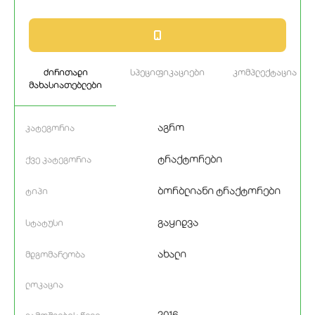
ძირითადი
სპეციფიკაციები
კომპლექტაცია
მახასიათებლები
აგრო
კატეგორია
ტრაქტორები
ქვე კატეგორია
ბორბლიანი ტრაქტორები
ტიპი
გაყიდვა
სტატუსი
ახალი
მდგომარეობა
ლოკაცია