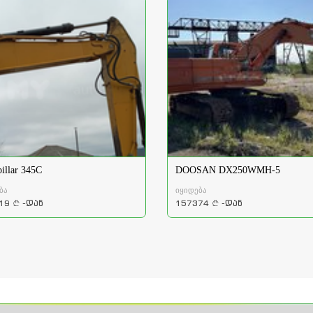
pillar 345C
DOOSAN DX250WMH-5
ბა
იყიდება
19
-დან
157374
-დან
a
a