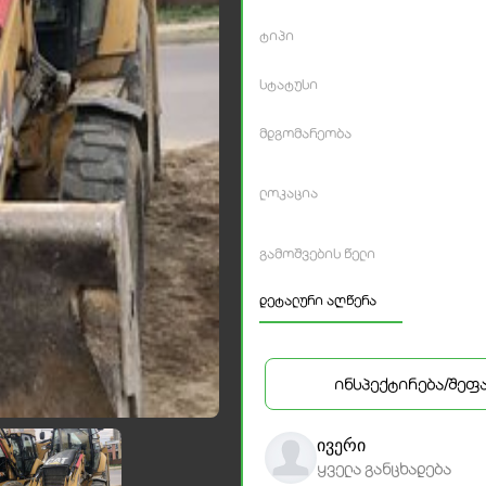
ტიპი
სტატუსი
მდგომარეობა
ლოკაცია
გამოშვების წელი
დეტალური აღწერა
ინსპექტირება/შეფ
ივერი
ყველა განცხადება