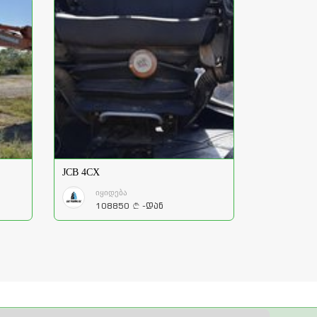
JCB 4CX
იყიდება
108850
-დან
a