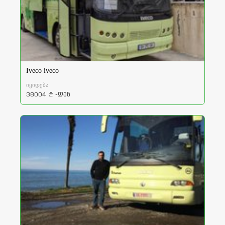
Iveco iveco
იყიდება
38004
-დან
a