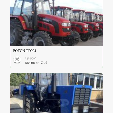
FOTON TD904
იყიდება
66150
-დან
a