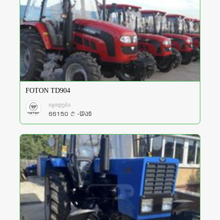
FOTON TD904
იყიდება
66150
-დან
a