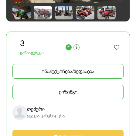
3
a
განბაჟებული
ინსპექტირება/შეფასება
ლიზინგი
თემური
ყველა განცხადება